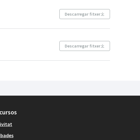
Descarregar fitxer
Descarregar fitxer
cursos
ivitat
obades