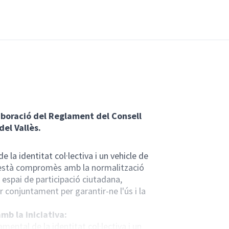
laboració del Reglament del Consell
del Vallès.
la identitat col·lectiva i un vehicle de
ès està compromès amb la normalització
n espai de participació ciutadana,
r conjuntament per garantir-ne l'ús i la
mb la iniciativa:
ental de la identitat col·lectiva i un