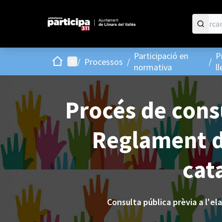
Participació en
P
Inici
Menú principal
/
Processos
/
/
normativa
l
Procés de consu
Reglament de
cat
Consulta pública prèvia a l'el