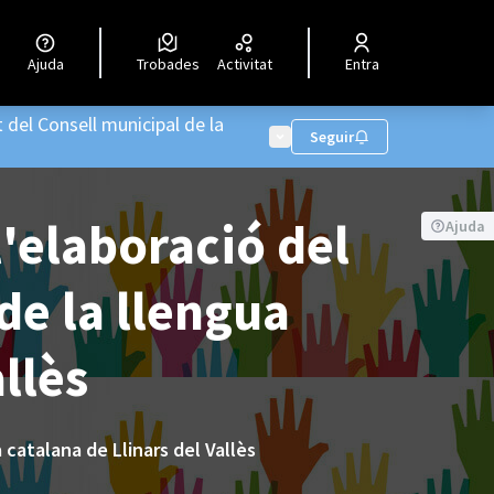
Ajuda
Trobades
Activitat
Entra
 del Consell municipal de la
Menú d'usuari
Seguir
l'elaboració del
Ajuda
de la llengua
llès
 catalana de Llinars del Vallès