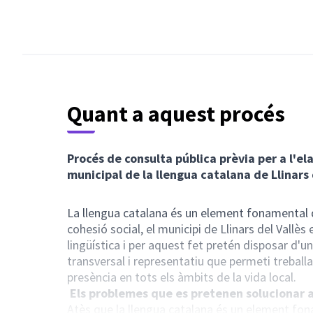
Quant a aquest procés
Procés de consulta pública prèvia per a l'e
municipal de la llengua catalana de Llinars 
La llengua catalana és un element fonamental de 
cohesió social, el municipi de Llinars del Vall
lingüística i per aquest fet pretén disposar d'u
transversal i representatiu que permeti treballa
presència en tots els àmbits de la vida local.
Els problemes que es pretenen solucionar a
Atès que la llengua catalana és un element fonam