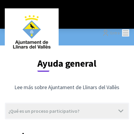
Menú
Entra
Ayuda general
Lee más sobre Ajuntament de Llinars del Vallès
¿Qué es un proceso participativo?